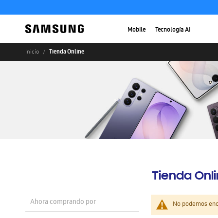
Mobile
Tecnología AI
Tienda Online
Inicio
Tienda Onl
Ahora comprando por
No podemos enco