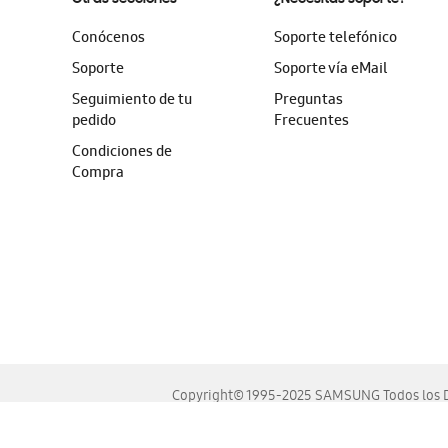
Conócenos
Soporte telefónico
Soporte
Soporte vía eMail
Seguimiento de tu
Preguntas
pedido
Frecuentes
Condiciones de
Compra
Copyright© 1995-2025 SAMSUNG Todos los D
Este sitio se ve mejor en las últimas versiones de Chrome