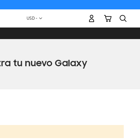
Mi carrito
Moneda
USD -
dólar
estadounidense