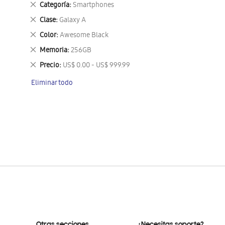
Eliminar
Categoría
Smartphones
este
Eliminar
Clase
Galaxy A
artículo
este
Eliminar
Color
Awesome Black
artículo
este
Eliminar
Memoria
256GB
artículo
este
Eliminar
Precio
US$ 0.00 - US$ 999.99
artículo
este
Eliminar todo
artículo
Otras secciones
¿Necesitas soporte?