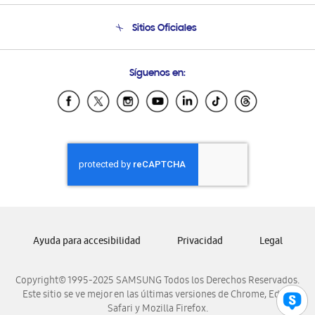
Seguimiento de tu pedido
Soporte telefónico
Sitios Oficiales
Condiciones de Compra
Soporte vía eMail
Preguntas Frecuentes
Samsung Costa Rica
Síguenos en:
Samsung Ecuador
Samsung El Salvador
Samsung Guatemala
Samsung Honduras
Samsung Nicaragua
Samsung Panamá
Samsung República Dominicana
Samsung Venezuela
Ayuda para accesibilidad
Privacidad
Legal
Copyright© 1995-2025 SAMSUNG Todos los Derechos Reservados.
Este sitio se ve mejor en las últimas versiones de Chrome, Edge,
Safari y Mozilla Firefox.