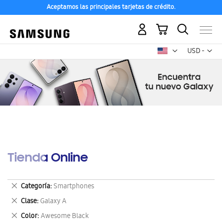
Aceptamos las principales tarjetas de crédito.
Mi carrito
Mon
USD -
dólar
estadounid
Tienda Online
Eliminar
Categoría
Smartphones
este
Eliminar
Clase
Galaxy A
artículo
este
Eliminar
Color
Awesome Black
artículo