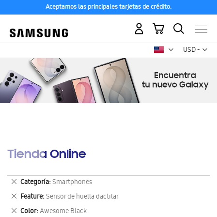
Aceptamos las principales tarjetas de crédito.
Mi carrito
Mon
USD -
dólar
estadounid
Tienda Online
Eliminar
Categoría
Smartphones
este
Eliminar
Feature
Sensor de huella dactilar
artículo
este
Eliminar
Color
Awesome Black
artículo