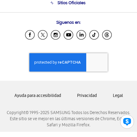
Sitios Oficiales
Condiciones de Compra
Soporte vía eMail
Preguntas Frecuentes
Samsung Costa Rica
Síguenos en:
Samsung Ecuador
Samsung El Salvador
Samsung Guatemala
Samsung Honduras
Samsung Nicaragua
Samsung Panamá
Samsung República Dominicana
Samsung Venezuela
Ayuda para accesibilidad
Privacidad
Legal
Copyright© 1995-2025 SAMSUNG Todos los Derechos Reservados.
Este sitio se ve mejor en las últimas versiones de Chrome, Edge,
Safari y Mozilla Firefox.