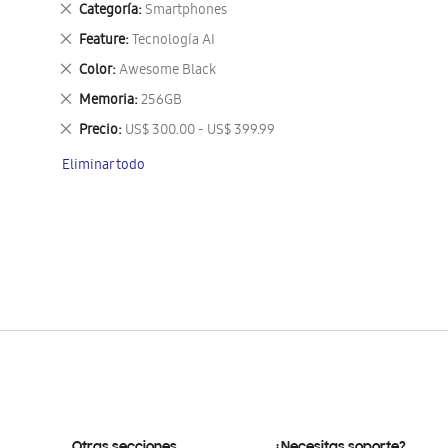
Eliminar
Categoría
Smartphones
este
Eliminar
Feature
Tecnología AI
artículo
este
Eliminar
Color
Awesome Black
artículo
este
Eliminar
Memoria
256GB
artículo
este
Eliminar
Precio
US$ 300.00 - US$ 399.99
artículo
este
Eliminar todo
artículo
Otras secciones
¿Necesitas soporte?