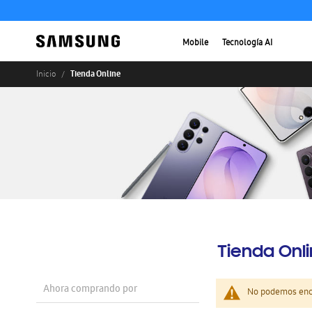
Mobile
Tecnología AI
Tienda Online
Inicio
Tienda Onl
Ahora comprando por
No podemos enco