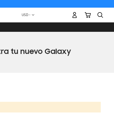
Mi carrito
Moneda
USD -
dólar
estadounidense