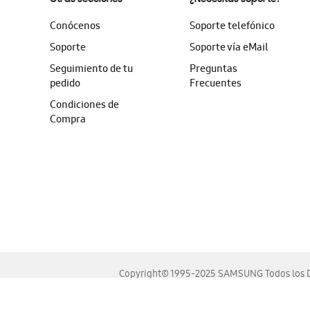
Conócenos
Soporte telefónico
Soporte
Soporte vía eMail
Seguimiento de tu
Preguntas
pedido
Frecuentes
Condiciones de
Compra
Copyright© 1995-2025 SAMSUNG Todos los D
Este sitio se ve mejor en las últimas versiones de Chrome