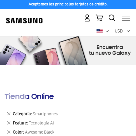
Aceptamos las principales tarjetas de crédito.
Mi carrito
Mon
USD -
dólar
estadounid
Tienda Online
Eliminar
Categoría
Smartphones
este
Eliminar
Feature
Tecnología AI
artículo
este
Eliminar
Color
Awesome Black
artículo