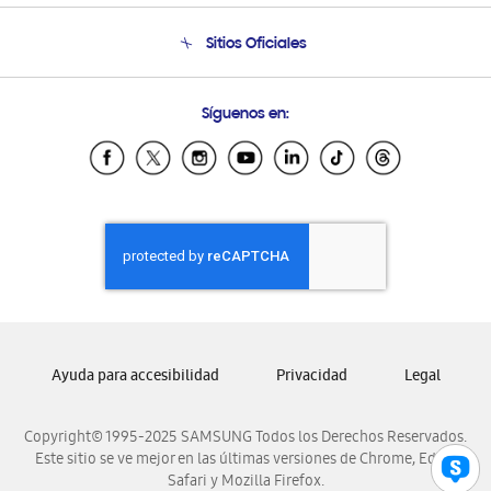
Seguimiento de tu pedido
Soporte telefónico
Sitios Oficiales
Condiciones de Compra
Soporte vía eMail
Preguntas Frecuentes
Samsung Costa Rica
Síguenos en:
Samsung Ecuador
Samsung El Salvador
Samsung Guatemala
Samsung Honduras
Samsung Nicaragua
Samsung Panamá
Samsung República Dominicana
Samsung Venezuela
Ayuda para accesibilidad
Privacidad
Legal
Copyright© 1995-2025 SAMSUNG Todos los Derechos Reservados.
Este sitio se ve mejor en las últimas versiones de Chrome, Edge,
Safari y Mozilla Firefox.