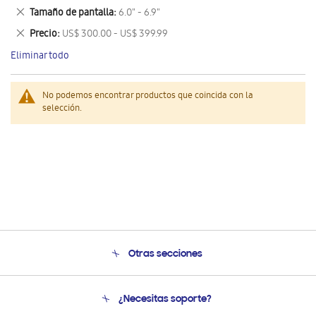
este
Eliminar
Tamaño de pantalla
6.0" - 6.9"
artículo
este
Eliminar
Precio
US$ 300.00 - US$ 399.99
artículo
este
Eliminar todo
artículo
No podemos encontrar productos que coincida con la
selección.
Otras secciones
Conócenos
¿Necesitas soporte?
Soporte