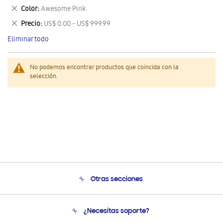
este
Eliminar
Color
Awesome Pink
artículo
este
Eliminar
Precio
US$ 0.00 - US$ 999.99
artículo
este
Eliminar todo
artículo
No podemos encontrar productos que coincida con la
selección.
Otras secciones
Conócenos
¿Necesitas soporte?
Soporte