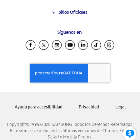
Seguimiento de tu pedido
Soporte telefónico
Sitios Oficiales
Condiciones de Compra
Soporte vía eMail
Preguntas Frecuentes
Samsung Costa Rica
Síguenos en:
Samsung Ecuador
Samsung El Salvador
Samsung Guatemala
Samsung Honduras
Samsung Nicaragua
Samsung Panamá
Samsung República Dominicana
Samsung Venezuela
Ayuda para accesibilidad
Privacidad
Legal
Copyright© 1995-2025 SAMSUNG Todos los Derechos Reservados.
Este sitio se ve mejor en las últimas versiones de Chrome, Edge,
Safari y Mozilla Firefox.