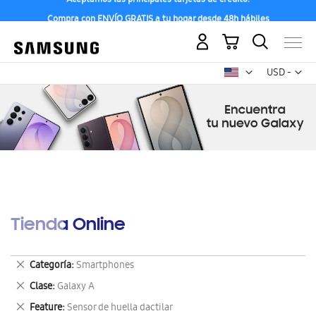
Compra con ENVÍO GRATIS a tu hogar desde 48h hábiles
Mi carrito
Mon
USD -
dólar
estadounid
Tienda Online
Eliminar
Categoría
Smartphones
este
Eliminar
Clase
Galaxy A
artículo
este
Eliminar
Feature
Sensor de huella dactilar
artículo