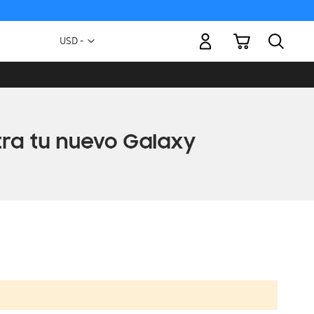
Mi carrito
Moneda
USD -
dólar
estadounidense