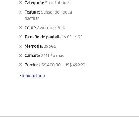
Eliminar
Categoría
Smartphones
este
Eliminar
Feature
Sensor de huella
artículo
este
dactilar
artículo
Eliminar
Color
Awesome Pink
este
Eliminar
Tamaño de pantalla
6.0" - 6.9"
artículo
este
Eliminar
Memoria
256GB
artículo
este
Eliminar
Camara
24MP o más
artículo
este
Eliminar
Precio
US$ 400.00 - US$ 499.99
artículo
este
Eliminar todo
artículo