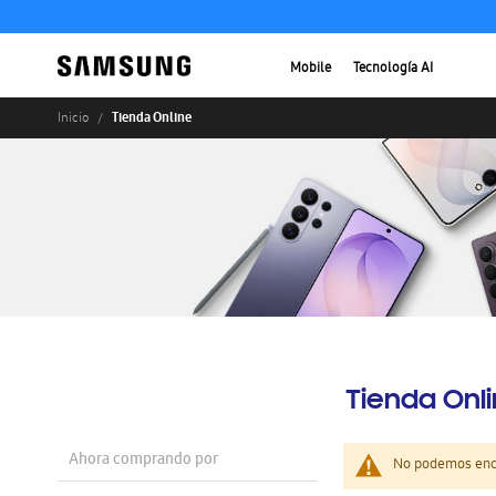
Mobile
Tecnología AI
Tienda Online
Inicio
Tienda Onl
Ahora comprando por
No podemos enco