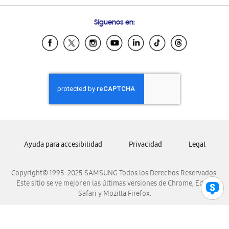
Preguntas Frecuentes
Samsung Costa Rica
Síguenos en:
Samsung Ecuador
Samsung El Salvador
Samsung Guatemala
Samsung Honduras
Samsung Nicaragua
Samsung Panamá
Samsung República Dominicana
Samsung Venezuela
Ayuda para accesibilidad
Privacidad
Legal
Copyright© 1995-2025 SAMSUNG Todos los Derechos Reservados.
Este sitio se ve mejor en las últimas versiones de Chrome, Edge,
Safari y Mozilla Firefox.