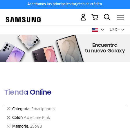
Aceptamos las principales tarjetas de crédito.
Mi carrito
Mon
USD -
dólar
estadounid
Tienda Online
Eliminar
Categoría
Smartphones
este
Eliminar
Color
Awesome Pink
artículo
este
Eliminar
Memoria
256GB
artículo