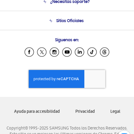
¿Necesitas soporte?
Soporte
Seguimiento de tu pedido
Soporte telefónico
Sitios Oficiales
Condiciones de Compra
Soporte vía eMail
Preguntas Frecuentes
Samsung Costa Rica
Síguenos en:
Samsung Ecuador
Samsung El Salvador
Samsung Guatemala
Samsung Honduras
Samsung Nicaragua
Samsung Panamá
Samsung República Dominicana
Samsung Venezuela
Ayuda para accesibilidad
Privacidad
Legal
Copyright© 1995-2025 SAMSUNG Todos los Derechos Reservados.