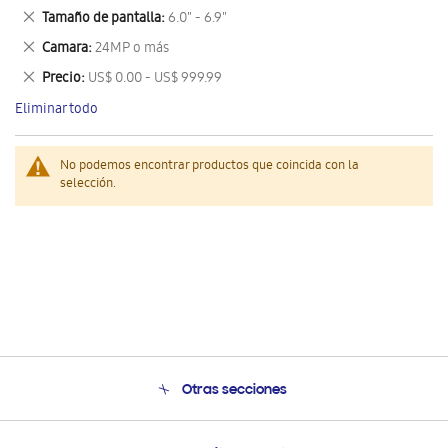
este
Eliminar
Tamaño de pantalla
6.0" - 6.9"
artículo
este
Eliminar
Camara
24MP o más
artículo
este
Eliminar
Precio
US$ 0.00 - US$ 999.99
artículo
este
Eliminar todo
artículo
No podemos encontrar productos que coincida con la
selección.
Otras secciones
Conócenos