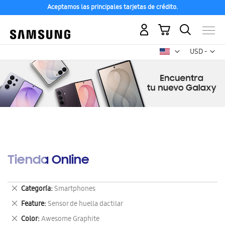
Aceptamos las principales tarjetas de crédito.
Mi carrito
Mon
USD -
dólar
estadounid
Tienda Online
Eliminar
Categoría
Smartphones
este
Eliminar
Feature
Sensor de huella dactilar
artículo
este
Eliminar
Color
Awesome Graphite
artículo