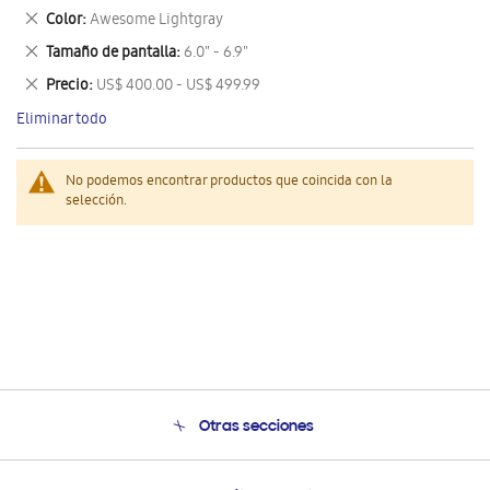
este
Eliminar
Color
Awesome Lightgray
artículo
este
Eliminar
Tamaño de pantalla
6.0" - 6.9"
artículo
este
Eliminar
Precio
US$ 400.00 - US$ 499.99
artículo
este
Eliminar todo
artículo
No podemos encontrar productos que coincida con la
selección.
Otras secciones
Conócenos