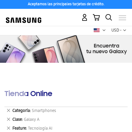
Aceptamos las principales tarjetas de crédito.
Mi carrito
Mon
USD -
dólar
estadounid
Tienda Online
Eliminar
Categoría
Smartphones
este
Eliminar
Clase
Galaxy A
artículo
este
Eliminar
Feature
Tecnología AI
artículo