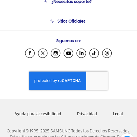
¿Necesitas soporte?
Soporte
Seguimiento de tu pedido
Soporte telefónico
Sitios Oficiales
Condiciones de Compra
Soporte vía eMail
Preguntas Frecuentes
Samsung Costa Rica
Síguenos en:
Samsung Ecuador
Samsung El Salvador
Samsung Guatemala
Samsung Honduras
Samsung Nicaragua
Samsung Panamá
Samsung República Dominicana
Samsung Venezuela
Ayuda para accesibilidad
Privacidad
Legal
Copyright© 1995-2025 SAMSUNG Todos los Derechos Reservados.