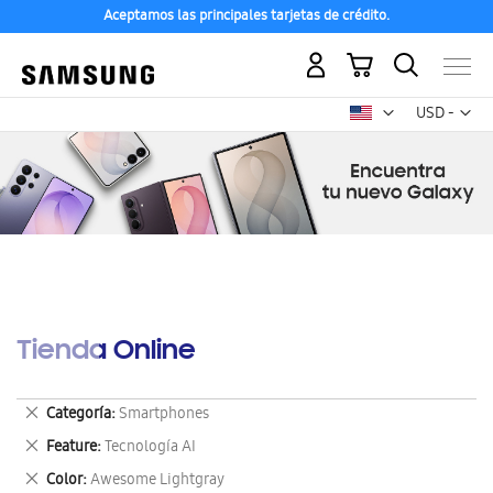
Aceptamos las principales tarjetas de crédito.
Mi carrito
Mon
USD -
dólar
estadounid
Tienda Online
Eliminar
Categoría
Smartphones
este
Eliminar
Feature
Tecnología AI
artículo
este
Eliminar
Color
Awesome Lightgray
artículo