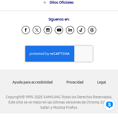
Sitios Oficiales
Condiciones de Compra
Soporte vía eMail
Preguntas Frecuentes
Samsung Costa Rica
Síguenos en:
Samsung Ecuador
Samsung El Salvador
Samsung Guatemala
Samsung Honduras
Samsung Nicaragua
Samsung Panamá
Samsung República Dominicana
Samsung Venezuela
Ayuda para accesibilidad
Privacidad
Legal
Copyright© 1995-2025 SAMSUNG Todos los Derechos Reservados.
Este sitio se ve mejor en las últimas versiones de Chrome, Edge,
Safari y Mozilla Firefox.