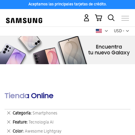
Aceptamos las principales tarjetas de crédito.
Mi carrito
Mon
USD -
dólar
estadounid
Tienda Online
Eliminar
Categoría
Smartphones
este
Eliminar
Feature
Tecnología AI
artículo
este
Eliminar
Color
Awesome Lightgray
artículo