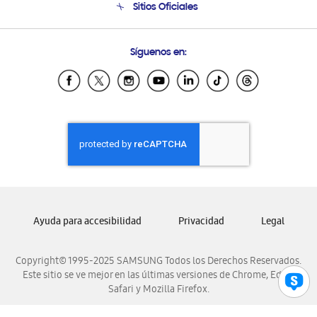
Sitios Oficiales
Condiciones de Compra
Soporte vía eMail
Preguntas Frecuentes
Samsung Costa Rica
Síguenos en:
Samsung Ecuador
Samsung El Salvador
Samsung Guatemala
Samsung Honduras
Samsung Nicaragua
Samsung Panamá
Samsung República Dominicana
Samsung Venezuela
Ayuda para accesibilidad
Privacidad
Legal
Copyright© 1995-2025 SAMSUNG Todos los Derechos Reservados.
Este sitio se ve mejor en las últimas versiones de Chrome, Edge,
Safari y Mozilla Firefox.