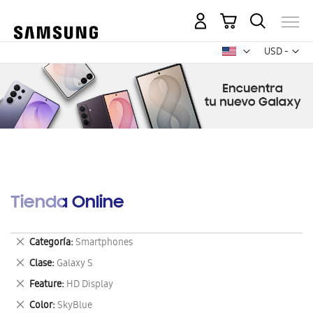
Mi carrito
Mon
USD -
dólar
estadounid
Tienda Online
Eliminar
Categoría
Smartphones
este
Eliminar
Clase
Galaxy S
artículo
este
Eliminar
Feature
HD Display
artículo
este
Eliminar
Color
SkyBlue
artículo