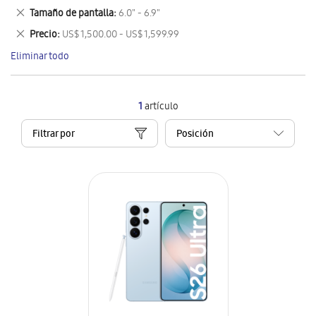
este
Eliminar
Tamaño de pantalla
6.0" - 6.9"
artículo
este
Eliminar
Precio
US$ 1,500.00 - US$ 1,599.99
artículo
este
Eliminar todo
artículo
1
artículo
Filtrar por