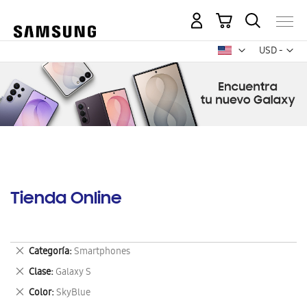
Mi carrito
Mon
USD -
dólar
estadounid
Tienda Online
Eliminar
Categoría
Smartphones
este
Eliminar
Clase
Galaxy S
artículo
este
Eliminar
Color
SkyBlue
artículo
este