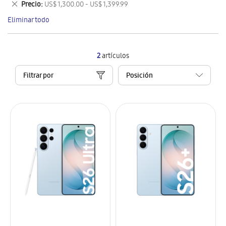
Eliminar
Precio
US$ 1,300.00 - US$ 1,399.99
artículo
este
Eliminar todo
artículo
2
artículos
Filtrar por