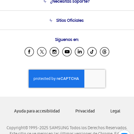
¿Necesitas soporte?
Soporte
Seguimiento de tu pedido
Soporte telefónico
Sitios Oficiales
Condiciones de Compra
Soporte vía eMail
Preguntas Frecuentes
Samsung Costa Rica
Síguenos en:
Samsung Ecuador
Samsung El Salvador
Samsung Guatemala
Samsung Honduras
Samsung Nicaragua
Samsung Panamá
Samsung República Dominicana
Samsung Venezuela
Ayuda para accesibilidad
Privacidad
Legal
Copyright© 1995-2025 SAMSUNG Todos los Derechos Reservados.