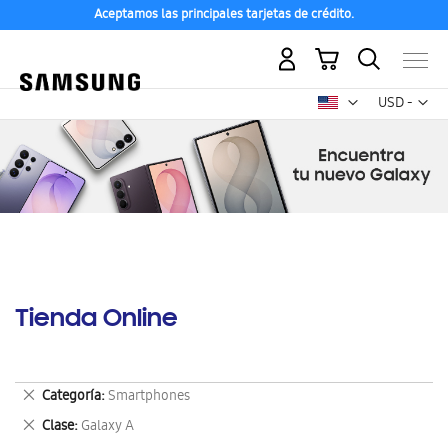
Aceptamos las principales tarjetas de crédito.
Mi carrito
Mon
USD -
dólar
estadounid
Tienda Online
Eliminar
Categoría
Smartphones
este
Eliminar
Clase
Galaxy A
artículo
este