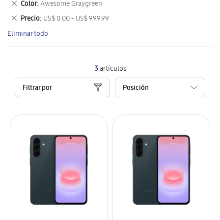
Eliminar
Color
Awesome Graygreen
artículo
este
Eliminar
Precio
US$ 0.00 - US$ 999.99
artículo
este
Eliminar todo
artículo
3
artículos
Filtrar por