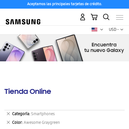
Aceptamos las principales tarjetas de crédito.
Mi carrito
Mon
USD -
dólar
estadounid
Tienda Online
Eliminar
Categoría
Smartphones
este
Eliminar
Color
Awesome Graygreen
artículo
este