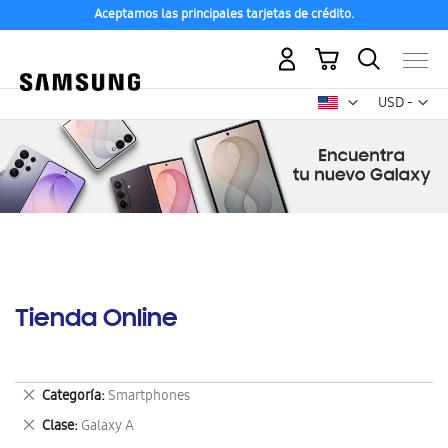
Aceptamos las principales tarjetas de crédito.
Mi carrito
Mon
USD -
dólar
estadounid
Tienda Online
Eliminar
Categoría
Smartphones
este
Eliminar
Clase
Galaxy A
artículo
este