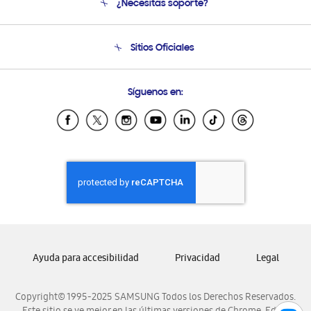
¿Necesitas soporte?
Soporte
Seguimiento de tu pedido
Soporte telefónico
Sitios Oficiales
Condiciones de Compra
Soporte vía eMail
Preguntas Frecuentes
Samsung Costa Rica
Síguenos en:
Samsung Ecuador
Samsung El Salvador
Samsung Guatemala
Samsung Honduras
Samsung Nicaragua
Samsung Panamá
Samsung República Dominicana
Samsung Venezuela
Ayuda para accesibilidad
Privacidad
Legal
Copyright© 1995-2025 SAMSUNG Todos los Derechos Reservados.