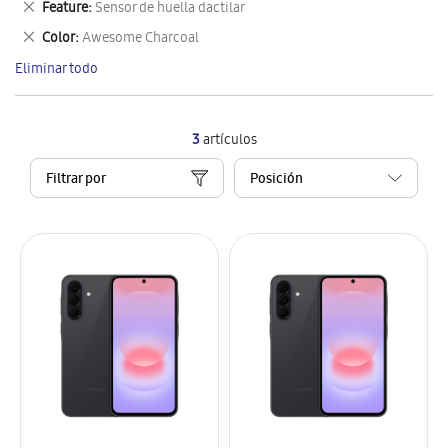
Eliminar
Feature
Sensor de huella dactilar
artículo
este
Eliminar
Color
Awesome Charcoal
artículo
este
Eliminar todo
artículo
3
artículos
Filtrar por