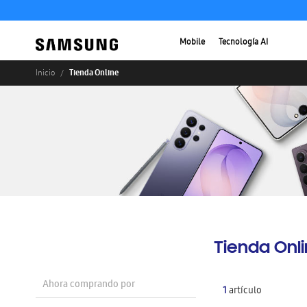
Mobile
Tecnología AI
Tienda Online
Inicio
Tienda Onl
Ahora comprando por
1
artículo