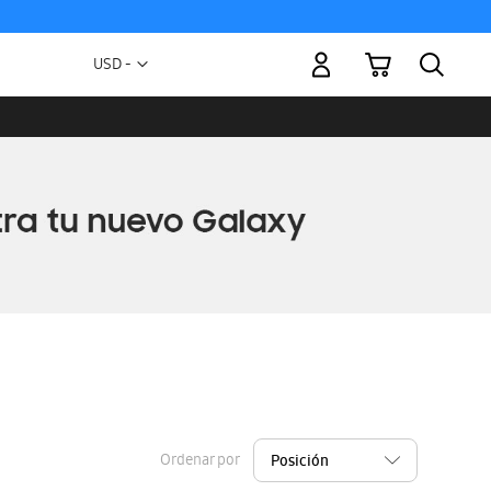
Mi carrito
Moneda
USD -
dólar
estadounidense
Ordenar por