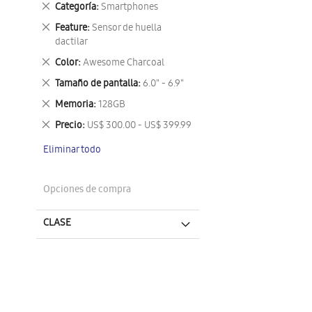
Eliminar
Categoría
Smartphones
este
Eliminar
Feature
Sensor de huella
artículo
este
dactilar
artículo
Eliminar
Color
Awesome Charcoal
este
Eliminar
Tamaño de pantalla
6.0" - 6.9"
artículo
este
Eliminar
Memoria
128GB
artículo
este
Eliminar
Precio
US$ 300.00 - US$ 399.99
artículo
este
Eliminar todo
artículo
Opciones de compra
CLASE