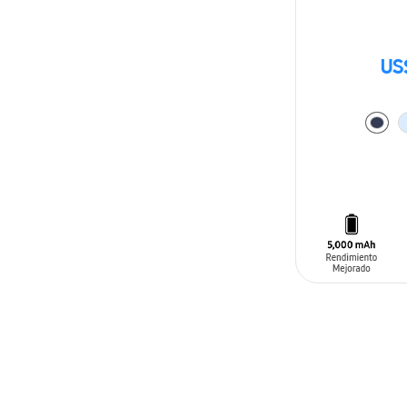
US
AÑADIR AL C