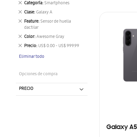
Eliminar
Categoría
Smartphones
este
Eliminar
Clase
Galaxy A
artículo
este
Eliminar
Feature
Sensor de huella
artículo
este
dactilar
artículo
Eliminar
Color
Awesome Gray
este
Eliminar
Precio
US$ 0.00 - US$ 999.99
artículo
este
Eliminar todo
artículo
Opciones de compra
PRECIO
Galaxy A5