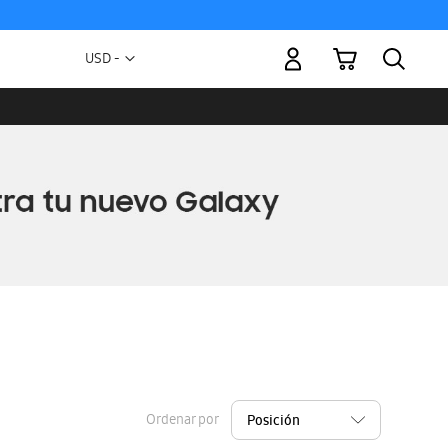
Mi carrito
Moneda
USD -
dólar
estadounidense
Ordenar por