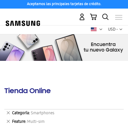
Aceptamos las principales tarjetas de crédito.
Mi carrito
Mon
USD -
dólar
estadounid
Tienda Online
Eliminar
Categoría
Smartphones
este
Eliminar
Feature
Multi-sim
artículo
este