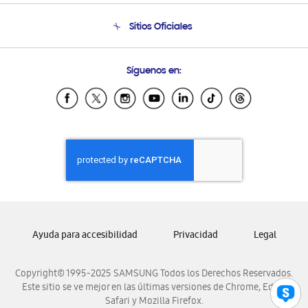
Seguimiento de tu pedido
Soporte telefónico
Sitios Oficiales
Condiciones de Compra
Soporte vía eMail
Preguntas Frecuentes
Samsung Costa Rica
Síguenos en:
Samsung Ecuador
Samsung El Salvador
Samsung Guatemala
Samsung Honduras
Samsung Nicaragua
Samsung Panamá
Samsung República Dominicana
Samsung Venezuela
Ayuda para accesibilidad
Privacidad
Legal
Copyright© 1995-2025 SAMSUNG Todos los Derechos Reservados.
Este sitio se ve mejor en las últimas versiones de Chrome, Edge,
Safari y Mozilla Firefox.