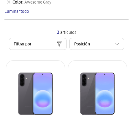
Eliminar
Color
Awesome Gray
artículo
este
Eliminar todo
artículo
3
artículos
Filtrar por