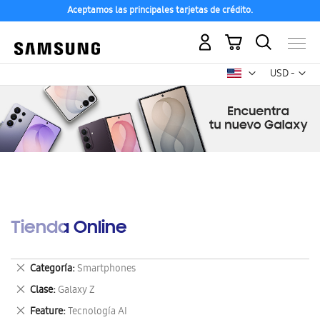
Aceptamos las principales tarjetas de crédito.
Mi carrito
Mon
USD -
dólar
estadounid
Tienda Online
Eliminar
Categoría
Smartphones
este
Eliminar
Clase
Galaxy Z
artículo
este
Eliminar
Feature
Tecnología AI
artículo