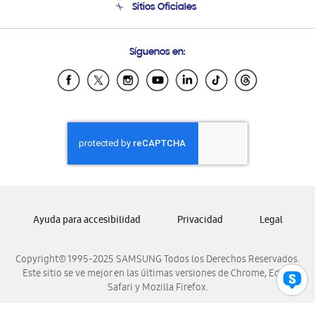
Sitios Oficiales
Condiciones de Compra
Soporte vía eMail
Preguntas Frecuentes
Samsung Costa Rica
Síguenos en:
Samsung Ecuador
Samsung El Salvador
Samsung Guatemala
Samsung Honduras
Samsung Nicaragua
Samsung Panamá
Samsung República Dominicana
Samsung Venezuela
Ayuda para accesibilidad
Privacidad
Legal
Copyright© 1995-2025 SAMSUNG Todos los Derechos Reservados.
Este sitio se ve mejor en las últimas versiones de Chrome, Edge,
Safari y Mozilla Firefox.