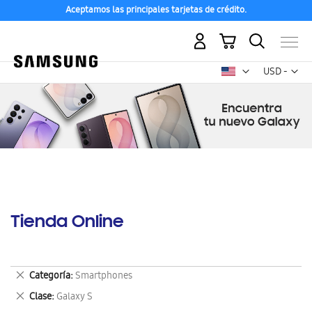
Aceptamos las principales tarjetas de crédito.
Mi carrito
Mon
USD -
dólar
estadounid
Tienda Online
Eliminar
Categoría
Smartphones
este
Eliminar
Clase
Galaxy S
artículo
este