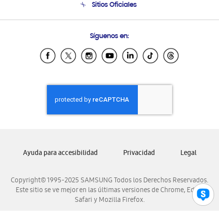
Sitios Oficiales
Condiciones de Compra
Soporte vía eMail
Preguntas Frecuentes
Samsung Costa Rica
Síguenos en:
Samsung Ecuador
Samsung El Salvador
Samsung Guatemala
Samsung Honduras
Samsung Nicaragua
Samsung Panamá
Samsung República Dominicana
Samsung Venezuela
Ayuda para accesibilidad
Privacidad
Legal
Copyright© 1995-2025 SAMSUNG Todos los Derechos Reservados.
Este sitio se ve mejor en las últimas versiones de Chrome, Edge,
Safari y Mozilla Firefox.