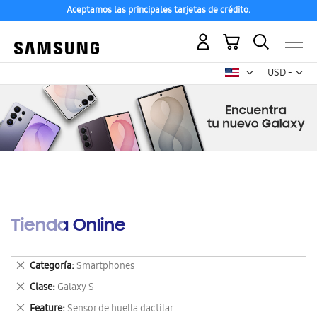
Aceptamos las principales tarjetas de crédito.
Mi carrito
Mon
USD -
dólar
estadounid
Tienda Online
Eliminar
Categoría
Smartphones
este
Eliminar
Clase
Galaxy S
artículo
este
Eliminar
Feature
Sensor de huella dactilar
artículo