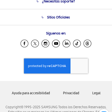
¿Necesitas soporte?
Soporte
Seguimiento de tu pedido
Soporte telefónico
Sitios Oficiales
Condiciones de Compra
Soporte vía eMail
Preguntas Frecuentes
Samsung Costa Rica
Síguenos en:
Samsung Ecuador
Samsung El Salvador
Samsung Guatemala
Samsung Honduras
Samsung Nicaragua
Samsung Panamá
Samsung República Dominicana
Samsung Venezuela
Ayuda para accesibilidad
Privacidad
Legal
Copyright© 1995-2025 SAMSUNG Todos los Derechos Reservados.