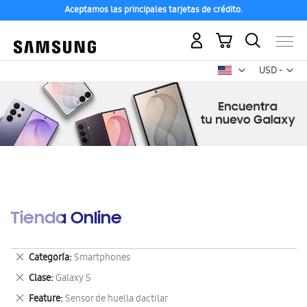
Aceptamos las principales tarjetas de crédito.
Mi carrito
Mon
USD -
dólar
estadounid
Tienda Online
Eliminar
Categoría
Smartphones
este
Eliminar
Clase
Galaxy S
artículo
este
Eliminar
Feature
Sensor de huella dactilar
artículo