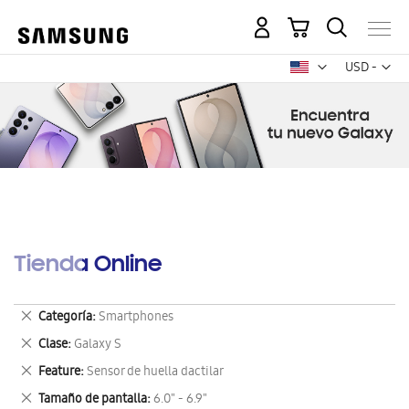
Mi carrito
Mon
USD -
dólar
estadounid
Tienda Online
Eliminar
Categoría
Smartphones
este
Eliminar
Clase
Galaxy S
artículo
este
Eliminar
Feature
Sensor de huella dactilar
artículo
este
Eliminar
Tamaño de pantalla
6.0" - 6.9"
artículo