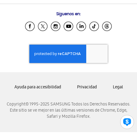
Preguntas Frecuentes
Samsung Costa Rica
Síguenos en:
Samsung Ecuador
Samsung El Salvador
Samsung Guatemala
Samsung Honduras
Samsung Nicaragua
Samsung Panamá
Samsung República Dominicana
Samsung Venezuela
Ayuda para accesibilidad
Privacidad
Legal
Copyright© 1995-2025 SAMSUNG Todos los Derechos Reservados.
Este sitio se ve mejor en las últimas versiones de Chrome, Edge,
Safari y Mozilla Firefox.