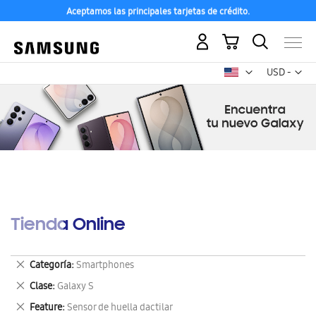
Aceptamos las principales tarjetas de crédito.
Mi carrito
Mon
USD -
dólar
estadounid
Tienda Online
Eliminar
Categoría
Smartphones
este
Eliminar
Clase
Galaxy S
artículo
este
Eliminar
Feature
Sensor de huella dactilar
artículo