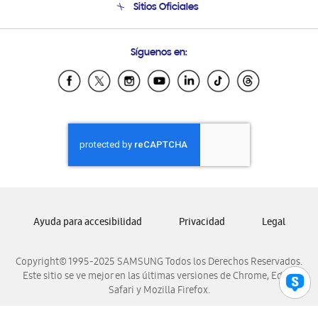
Sitios Oficiales
Condiciones de Compra
Soporte vía eMail
Preguntas Frecuentes
Samsung Costa Rica
Síguenos en:
Samsung Ecuador
Samsung El Salvador
Samsung Guatemala
Samsung Honduras
Samsung Nicaragua
Samsung Panamá
Samsung República Dominicana
Samsung Venezuela
Ayuda para accesibilidad
Privacidad
Legal
Copyright© 1995-2025 SAMSUNG Todos los Derechos Reservados.
Este sitio se ve mejor en las últimas versiones de Chrome, Edge,
Safari y Mozilla Firefox.