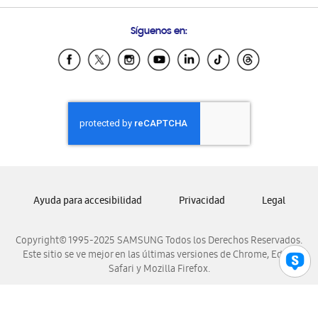
Preguntas Frecuentes
Samsung Costa Rica
Síguenos en:
Samsung Ecuador
Samsung El Salvador
Samsung Guatemala
Samsung Honduras
Samsung Nicaragua
Samsung Panamá
Samsung República Dominicana
Samsung Venezuela
Ayuda para accesibilidad
Privacidad
Legal
Copyright© 1995-2025 SAMSUNG Todos los Derechos Reservados.
Este sitio se ve mejor en las últimas versiones de Chrome, Edge,
Safari y Mozilla Firefox.