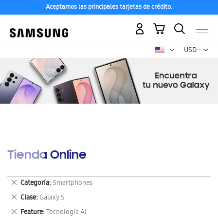
Aceptamos las principales tarjetas de crédito.
Mi carrito
Mon
USD -
dólar
estadounid
Tienda Online
Eliminar
Categoría
Smartphones
este
Eliminar
Clase
Galaxy S
artículo
este
Eliminar
Feature
Tecnología AI
artículo