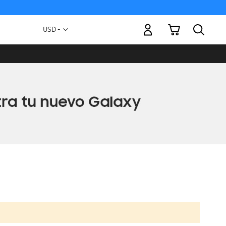
Mi carrito
Moneda
USD -
dólar
estadounidense