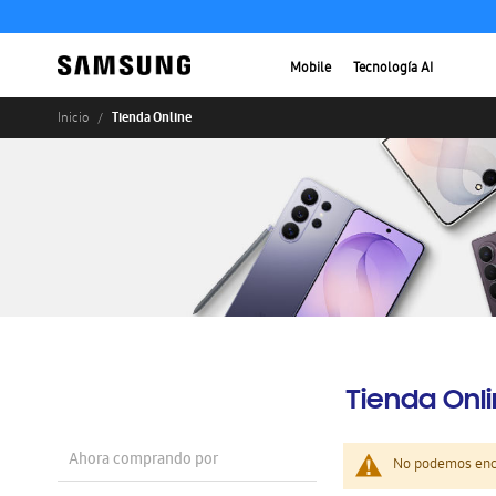
Mobile
Tecnología AI
Tienda Online
Inicio
Tienda Onl
Ahora comprando por
No podemos enco