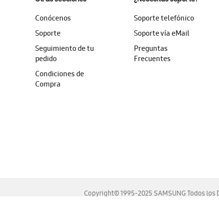
Conócenos
Soporte telefónico
Soporte
Soporte vía eMail
Seguimiento de tu
Preguntas
pedido
Frecuentes
Condiciones de
Compra
Copyright© 1995-2025 SAMSUNG Todos los D
Este sitio se ve mejor en las últimas versiones de Chrome