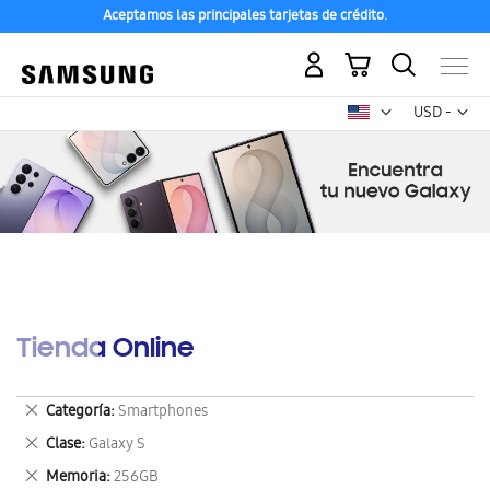
Aceptamos las principales tarjetas de crédito.
Mi carrito
Mon
USD -
dólar
estadounid
Tienda Online
Eliminar
Categoría
Smartphones
este
Eliminar
Clase
Galaxy S
artículo
este
Eliminar
Memoria
256GB
artículo