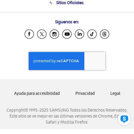
Sitios Oficiales
Condiciones de Compra
Soporte vía eMail
Preguntas Frecuentes
Samsung Costa Rica
Síguenos en:
Samsung Ecuador
Samsung El Salvador
Samsung Guatemala
Samsung Honduras
Samsung Nicaragua
Samsung Panamá
Samsung República Dominicana
Samsung Venezuela
Ayuda para accesibilidad
Privacidad
Legal
Copyright© 1995-2025 SAMSUNG Todos los Derechos Reservados.
Este sitio se ve mejor en las últimas versiones de Chrome, Edge,
Safari y Mozilla Firefox.