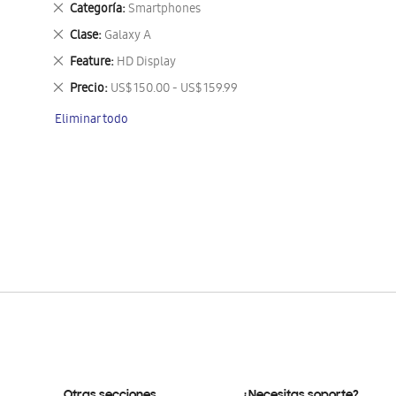
Eliminar
Categoría
Smartphones
este
Eliminar
Clase
Galaxy A
artículo
este
Eliminar
Feature
HD Display
artículo
este
Eliminar
Precio
US$ 150.00 - US$ 159.99
artículo
este
Eliminar todo
artículo
Otras secciones
¿Necesitas soporte?