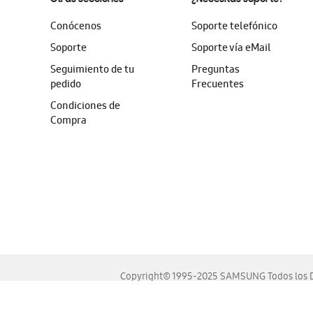
Conócenos
Soporte telefónico
Soporte
Soporte vía eMail
Seguimiento de tu
Preguntas
pedido
Frecuentes
Condiciones de
Compra
Copyright© 1995-2025 SAMSUNG Todos los D
Este sitio se ve mejor en las últimas versiones de Chrome