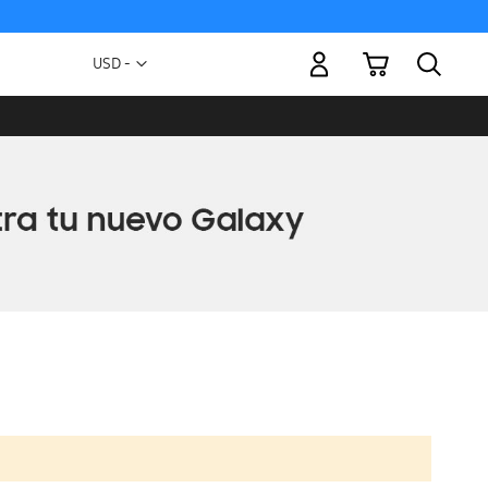
Mi carrito
Moneda
USD -
dólar
estadounidense