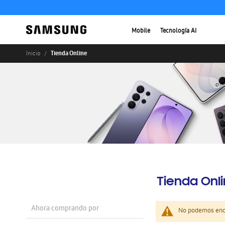
Mobile
Tecnología AI
Tienda Online
Inicio
Tienda Onl
Ahora comprando por
No podemos enco