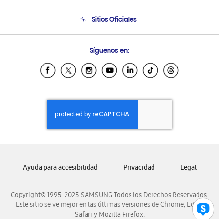
Seguimiento de tu pedido
Soporte telefónico
Sitios Oficiales
Condiciones de Compra
Soporte vía eMail
Preguntas Frecuentes
Samsung Costa Rica
Síguenos en:
Samsung Ecuador
Samsung El Salvador
Samsung Guatemala
Samsung Honduras
Samsung Nicaragua
Samsung Panamá
Samsung República Dominicana
Samsung Venezuela
Ayuda para accesibilidad
Privacidad
Legal
Copyright© 1995-2025 SAMSUNG Todos los Derechos Reservados.
Este sitio se ve mejor en las últimas versiones de Chrome, Edge,
Safari y Mozilla Firefox.