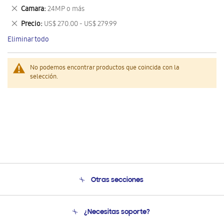
este
Eliminar
Camara
24MP o más
artículo
este
Eliminar
Precio
US$ 270.00 - US$ 279.99
artículo
este
Eliminar todo
artículo
No podemos encontrar productos que coincida con la
selección.
Otras secciones
Conócenos
¿Necesitas soporte?
Soporte