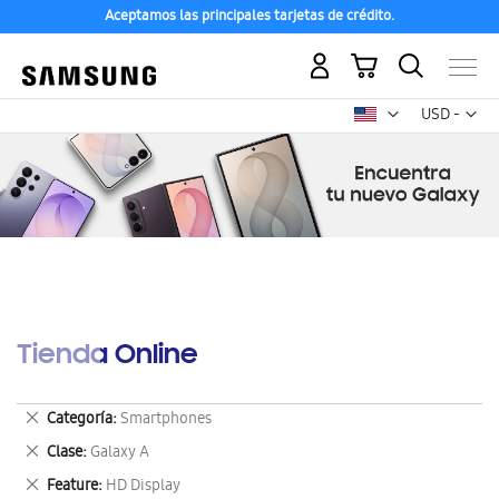
Aceptamos las principales tarjetas de crédito.
Mi carrito
Mon
USD -
dólar
estadounid
Tienda Online
Eliminar
Categoría
Smartphones
este
Eliminar
Clase
Galaxy A
artículo
este
Eliminar
Feature
HD Display
artículo