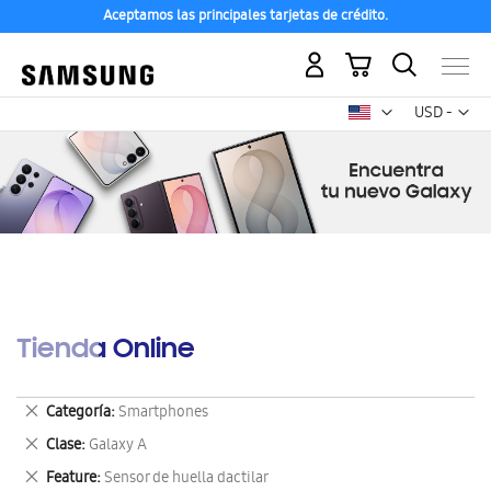
Aceptamos las principales tarjetas de crédito.
Mi carrito
Mon
USD -
dólar
estadounid
Tienda Online
Eliminar
Categoría
Smartphones
este
Eliminar
Clase
Galaxy A
artículo
este
Eliminar
Feature
Sensor de huella dactilar
artículo