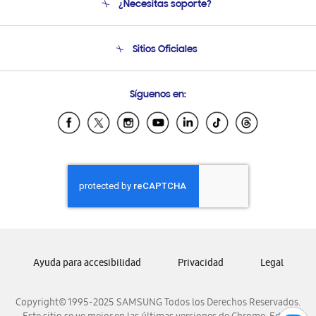
¿Necesitas soporte?
Soporte
Seguimiento de tu pedido
Soporte telefónico
Sitios Oficiales
Condiciones de Compra
Soporte vía eMail
Preguntas Frecuentes
Samsung Costa Rica
Síguenos en:
Samsung Ecuador
Samsung El Salvador
Samsung Guatemala
Samsung Honduras
Samsung Nicaragua
Samsung Panamá
Samsung República Dominicana
Samsung Venezuela
Ayuda para accesibilidad
Privacidad
Legal
Copyright© 1995-2025 SAMSUNG Todos los Derechos Reservados.