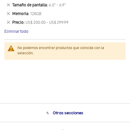
este
Eliminar
Tamaño de pantalla
6.0" - 6.9"
artículo
este
Eliminar
Memoria
128GB
artículo
este
Eliminar
Precio
US$ 200.00 - US$ 299.99
artículo
este
Eliminar todo
artículo
No podemos encontrar productos que coincida con la
selección.
Otras secciones
Conócenos