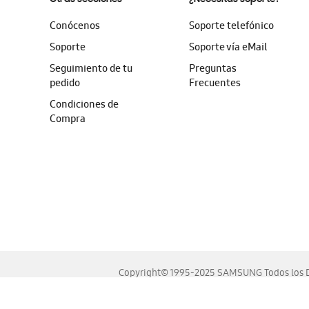
Conócenos
Soporte telefónico
Soporte
Soporte vía eMail
Seguimiento de tu
Preguntas
pedido
Frecuentes
Condiciones de
Compra
Copyright© 1995-2025 SAMSUNG Todos los D
Este sitio se ve mejor en las últimas versiones de Chrome