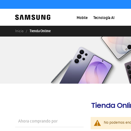
Mobile
Tecnología AI
Tienda Online
Inicio
Tienda Onl
Ahora comprando por
No podemos enco