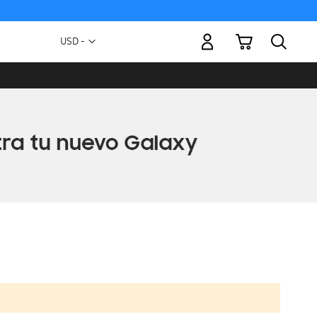
Mi carrito
Moneda
USD -
dólar
estadounidense