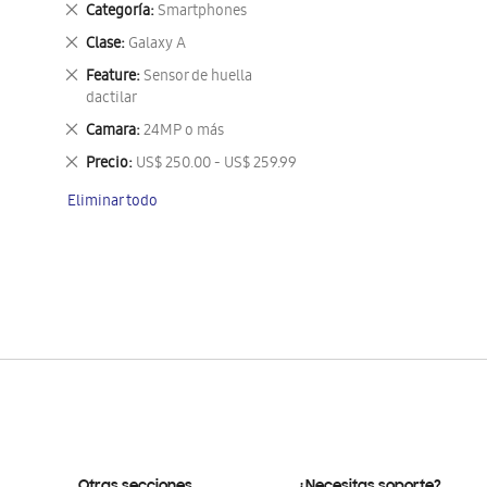
Eliminar
Categoría
Smartphones
este
Eliminar
Clase
Galaxy A
artículo
este
Eliminar
Feature
Sensor de huella
artículo
este
dactilar
artículo
Eliminar
Camara
24MP o más
este
Eliminar
Precio
US$ 250.00 - US$ 259.99
artículo
este
Eliminar todo
artículo
Otras secciones
¿Necesitas soporte?