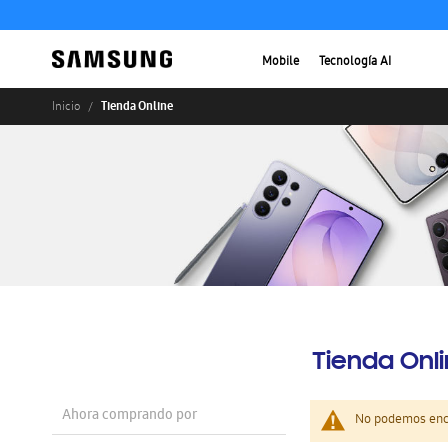
Mobile
Tecnología AI
Tienda Online
Inicio
Tienda Onl
Ahora comprando por
No podemos enco