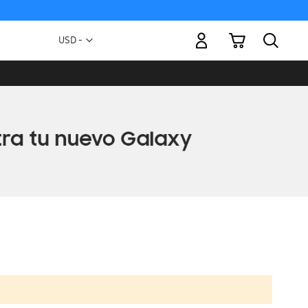
Mi carrito
Moneda
USD -
dólar
estadounidense