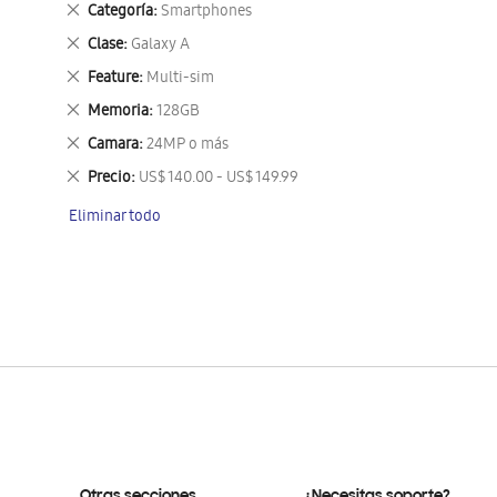
Eliminar
Categoría
Smartphones
este
Eliminar
Clase
Galaxy A
artículo
este
Eliminar
Feature
Multi-sim
artículo
este
Eliminar
Memoria
128GB
artículo
este
Eliminar
Camara
24MP o más
artículo
este
Eliminar
Precio
US$ 140.00 - US$ 149.99
artículo
este
Eliminar todo
artículo
Otras secciones
¿Necesitas soporte?