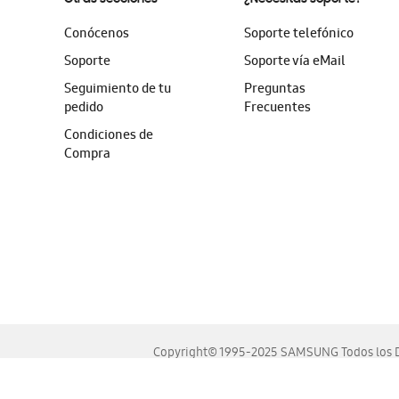
Conócenos
Soporte telefónico
Soporte
Soporte vía eMail
Seguimiento de tu
Preguntas
pedido
Frecuentes
Condiciones de
Compra
Copyright© 1995-2025 SAMSUNG Todos los D
Este sitio se ve mejor en las últimas versiones de Chrome