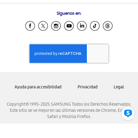
Preguntas Frecuentes
Samsung Costa Rica
Síguenos en:
Samsung Ecuador
Samsung El Salvador
Samsung Guatemala
Samsung Honduras
Samsung Nicaragua
Samsung Panamá
Samsung República Dominicana
Samsung Venezuela
Ayuda para accesibilidad
Privacidad
Legal
Copyright© 1995-2025 SAMSUNG Todos los Derechos Reservados.
Este sitio se ve mejor en las últimas versiones de Chrome, Edge,
Safari y Mozilla Firefox.