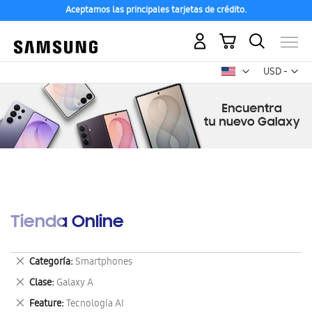
Aceptamos las principales tarjetas de crédito.
Mi carrito
Mon
USD -
dólar
estadounid
Tienda Online
Eliminar
Categoría
Smartphones
este
Eliminar
Clase
Galaxy A
artículo
este
Eliminar
Feature
Tecnología AI
artículo