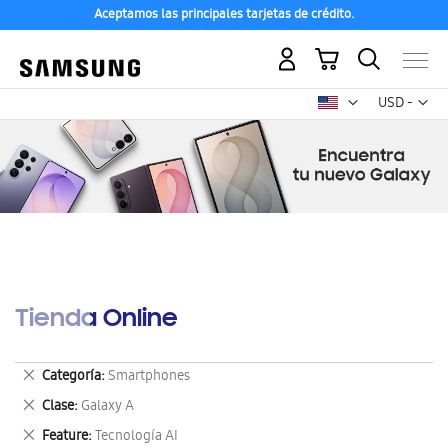
Aceptamos las principales tarjetas de crédito.
Mi carrito
Mon
USD -
dólar
estadounid
Tienda Online
Eliminar
Categoría
Smartphones
este
Eliminar
Clase
Galaxy A
artículo
este
Eliminar
Feature
Tecnología AI
artículo