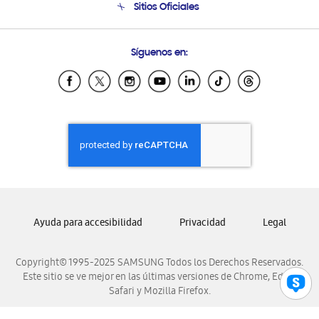
Sitios Oficiales
Condiciones de Compra
Soporte vía eMail
Preguntas Frecuentes
Samsung Costa Rica
Síguenos en:
Samsung Ecuador
Samsung El Salvador
Samsung Guatemala
Samsung Honduras
Samsung Nicaragua
Samsung Panamá
Samsung República Dominicana
Samsung Venezuela
Ayuda para accesibilidad
Privacidad
Legal
Copyright© 1995-2025 SAMSUNG Todos los Derechos Reservados.
Este sitio se ve mejor en las últimas versiones de Chrome, Edge,
Safari y Mozilla Firefox.