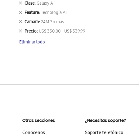
este
Eliminar
Clase
Galaxy A
artículo
este
Eliminar
Feature
Tecnología AI
artículo
este
Eliminar
Camara
24MP o más
artículo
este
Eliminar
Precio
US$ 330.00 - US$ 339.99
artículo
este
Eliminar todo
artículo
Otras secciones
¿Necesitas soporte?
Conócenos
Soporte telefónico