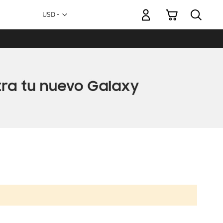
Mi carrito
Moneda
USD -
dólar
estadounidense