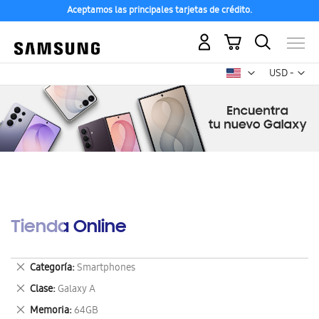
Aceptamos las principales tarjetas de crédito.
Mi carrito
Mon
USD -
dólar
estadounid
Tienda Online
Eliminar
Categoría
Smartphones
este
Eliminar
Clase
Galaxy A
artículo
este
Eliminar
Memoria
64GB
artículo