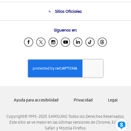
Seguimiento de tu pedido
Soporte telefónico
Sitios Oficiales
Condiciones de Compra
Soporte vía eMail
Preguntas Frecuentes
Samsung Costa Rica
Síguenos en:
Samsung Ecuador
Samsung El Salvador
Samsung Guatemala
Samsung Honduras
Samsung Nicaragua
Samsung Panamá
Samsung República Dominicana
Samsung Venezuela
Ayuda para accesibilidad
Privacidad
Legal
Copyright© 1995-2025 SAMSUNG Todos los Derechos Reservados.
Este sitio se ve mejor en las últimas versiones de Chrome, Edge,
Safari y Mozilla Firefox.