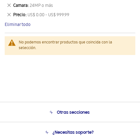
este
Eliminar
Camara
24MP o más
artículo
este
Eliminar
Precio
US$ 0.00 - US$ 999.99
artículo
este
Eliminar todo
artículo
No podemos encontrar productos que coincida con la
selección.
Otras secciones
Conócenos
¿Necesitas soporte?
Soporte