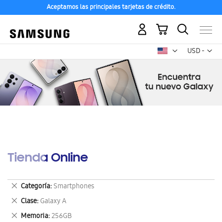
Aceptamos las principales tarjetas de crédito.
Mi carrito
Mon
USD -
dólar
estadounid
Tienda Online
Eliminar
Categoría
Smartphones
este
Eliminar
Clase
Galaxy A
artículo
este
Eliminar
Memoria
256GB
artículo