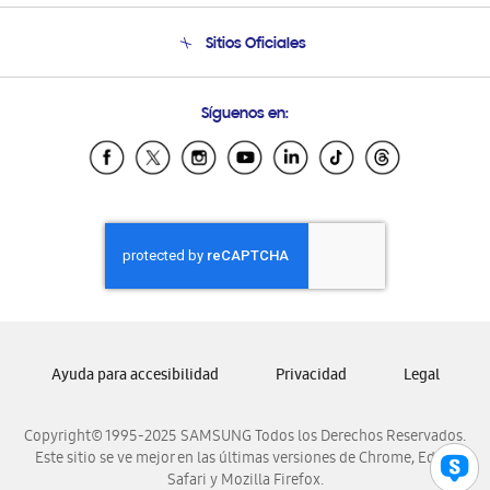
Seguimiento de tu pedido
Soporte telefónico
Sitios Oficiales
Condiciones de Compra
Soporte vía eMail
Preguntas Frecuentes
Samsung Costa Rica
Síguenos en:
Samsung Ecuador
Samsung El Salvador
Samsung Guatemala
Samsung Honduras
Samsung Nicaragua
Samsung Panamá
Samsung República Dominicana
Samsung Venezuela
Ayuda para accesibilidad
Privacidad
Legal
Copyright© 1995-2025 SAMSUNG Todos los Derechos Reservados.
Este sitio se ve mejor en las últimas versiones de Chrome, Edge,
Safari y Mozilla Firefox.