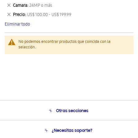
este
Eliminar
Camara
24MP o más
artículo
este
Eliminar
Precio
US$ 100.00 - US$ 199.99
artículo
este
Eliminar todo
artículo
No podemos encontrar productos que coincida con la
selección.
Otras secciones
Conócenos
¿Necesitas soporte?
Soporte