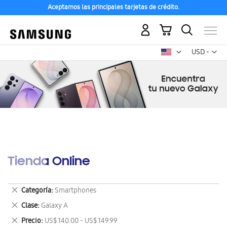
Aceptamos las principales tarjetas de crédito.
Mi carrito
Mon
USD -
dólar
estadounid
Tienda Online
Eliminar
Categoría
Smartphones
este
Eliminar
Clase
Galaxy A
artículo
este
Eliminar
Precio
US$ 140.00 - US$ 149.99
artículo