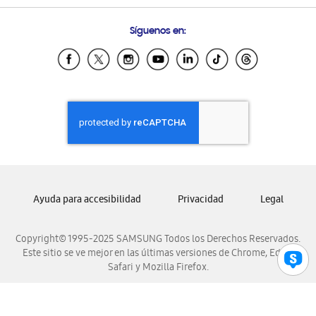
Preguntas Frecuentes
Samsung Costa Rica
Síguenos en:
Samsung Ecuador
Samsung El Salvador
Samsung Guatemala
Samsung Honduras
Samsung Nicaragua
Samsung Panamá
Samsung República Dominicana
Samsung Venezuela
Ayuda para accesibilidad
Privacidad
Legal
Copyright© 1995-2025 SAMSUNG Todos los Derechos Reservados.
Este sitio se ve mejor en las últimas versiones de Chrome, Edge,
Safari y Mozilla Firefox.