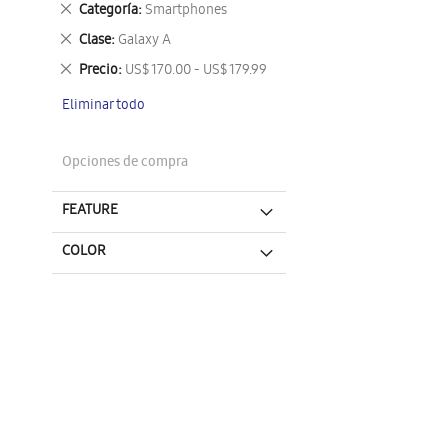
Eliminar
Categoría
Smartphones
este
Eliminar
Clase
Galaxy A
artículo
este
Eliminar
Precio
US$ 170.00 - US$ 179.99
artículo
este
Eliminar todo
artículo
Opciones de compra
FEATURE
COLOR