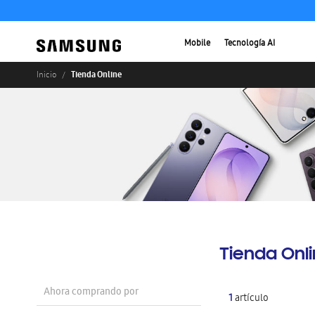
Mobile
Tecnología AI
Tienda Online
Inicio
Tienda Onl
Ahora comprando por
1
artículo