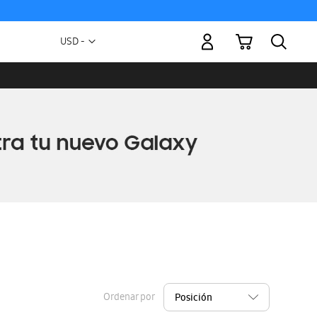
Mi carrito
Moneda
USD -
dólar
estadounidense
Ordenar por