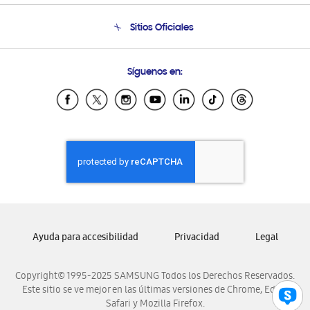
Seguimiento de tu pedido
Soporte telefónico
Sitios Oficiales
Condiciones de Compra
Soporte vía eMail
Preguntas Frecuentes
Samsung Costa Rica
Síguenos en:
Samsung Ecuador
Samsung El Salvador
Samsung Guatemala
Samsung Honduras
Samsung Nicaragua
Samsung Panamá
Samsung República Dominicana
Samsung Venezuela
Ayuda para accesibilidad
Privacidad
Legal
Copyright© 1995-2025 SAMSUNG Todos los Derechos Reservados.
Este sitio se ve mejor en las últimas versiones de Chrome, Edge,
Safari y Mozilla Firefox.