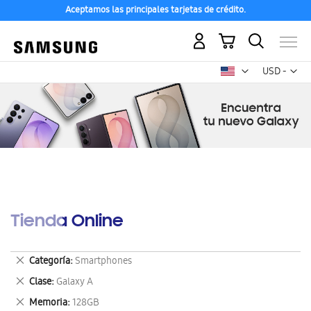
Aceptamos las principales tarjetas de crédito.
Mi carrito
Mon
USD -
dólar
estadounid
Tienda Online
Eliminar
Categoría
Smartphones
este
Eliminar
Clase
Galaxy A
artículo
este
Eliminar
Memoria
128GB
artículo