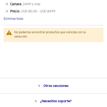
este
Eliminar
Camara
24MP o más
artículo
este
Eliminar
Precio
US$ 180.00 - US$ 189.99
artículo
este
Eliminar todo
artículo
No podemos encontrar productos que coincida con la
selección.
Otras secciones
Conócenos
¿Necesitas soporte?
Soporte