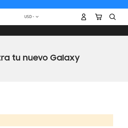
Mi carrito
Moneda
USD -
dólar
estadounidense