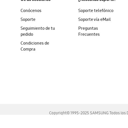
Conócenos
Soporte telefónico
Soporte
Soporte vía eMail
Seguimiento de tu
Preguntas
pedido
Frecuentes
Condiciones de
Compra
Copyright© 1995-2025 SAMSUNG Todos los D
Este sitio se ve mejor en las últimas versiones de Chrome