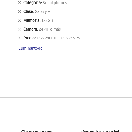
Eliminar
Categoría
Smartphones
este
Eliminar
Clase
Galaxy A
artículo
este
Eliminar
Memoria
128GB
artículo
este
Eliminar
Camara
24MP o más
artículo
este
Eliminar
Precio
US$ 240.00 - US$ 249.99
artículo
este
Eliminar todo
artículo
Otras secciones
¿Necesitas soporte?