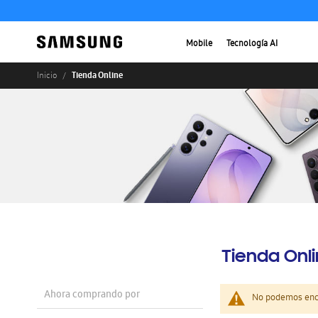
Mobile
Tecnología AI
Tienda Online
Inicio
Tienda Onl
Ahora comprando por
No podemos enco