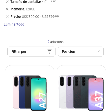
Eliminar
Tamaño de pantalla
6.0" - 6.9"
artículo
este
Eliminar
Memoria
128GB
artículo
este
Eliminar
Precio
US$ 300.00 - US$ 399.99
artículo
este
Eliminar todo
artículo
2
artículos
Filtrar por