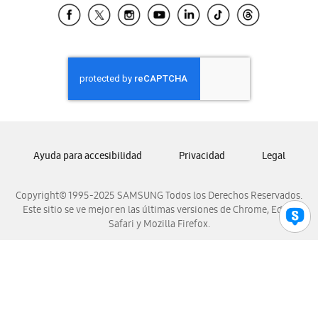
Samsung El Salvador
Samsung Guatemala
Samsung Honduras
Samsung Nicaragua
Samsung Panamá
Samsung República Dominicana
Samsung Venezuela
Ayuda para accesibilidad
Privacidad
Legal
Copyright© 1995-2025 SAMSUNG Todos los Derechos Reservados.
Este sitio se ve mejor en las últimas versiones de Chrome, Edge,
Safari y Mozilla Firefox.