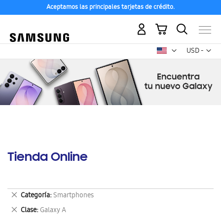
Aceptamos las principales tarjetas de crédito.
Mi carrito
Mon
USD -
dólar
estadounid
Tienda Online
Eliminar
Categoría
Smartphones
este
Eliminar
Clase
Galaxy A
artículo
este