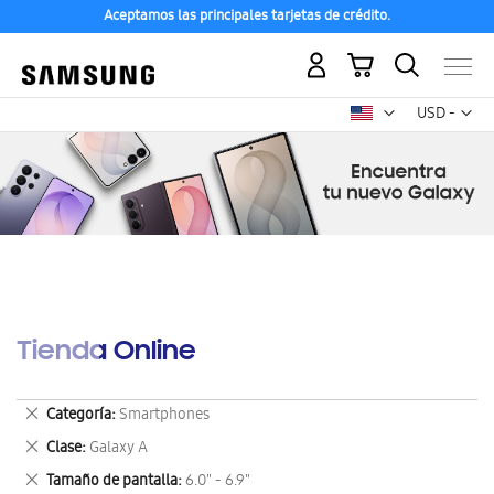
Aceptamos las principales tarjetas de crédito.
Mi carrito
Mon
USD -
dólar
estadounid
Tienda Online
Eliminar
Categoría
Smartphones
este
Eliminar
Clase
Galaxy A
artículo
este
Eliminar
Tamaño de pantalla
6.0" - 6.9"
artículo