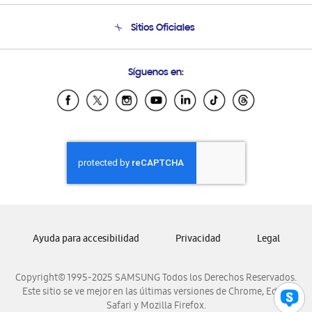
Seguimiento de tu pedido
Soporte telefónico
Sitios Oficiales
Condiciones de Compra
Soporte vía eMail
Preguntas Frecuentes
Samsung Costa Rica
Síguenos en:
Samsung Ecuador
Samsung El Salvador
Samsung Guatemala
Samsung Honduras
Samsung Nicaragua
Samsung Panamá
Samsung República Dominicana
Samsung Venezuela
Ayuda para accesibilidad
Privacidad
Legal
Copyright© 1995-2025 SAMSUNG Todos los Derechos Reservados.
Este sitio se ve mejor en las últimas versiones de Chrome, Edge,
Safari y Mozilla Firefox.