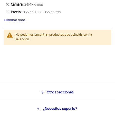
este
Eliminar
Camara
24MP o más
artículo
este
Eliminar
Precio
US$ 330.00 - US$ 339.99
artículo
este
Eliminar todo
artículo
No podemos encontrar productos que coincida con la
selección.
Otras secciones
Conócenos
¿Necesitas soporte?
Soporte