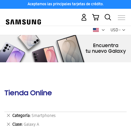
Aceptamos las principales tarjetas de crédito.
Mi carrito
Mon
USD -
dólar
estadounid
Tienda Online
Eliminar
Categoría
Smartphones
este
Eliminar
Clase
Galaxy A
artículo
este