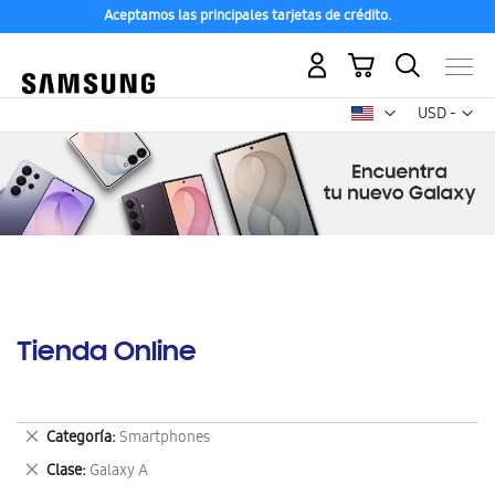
Aceptamos las principales tarjetas de crédito.
Mi carrito
Mon
USD -
dólar
estadounid
Tienda Online
Eliminar
Categoría
Smartphones
este
Eliminar
Clase
Galaxy A
artículo
este