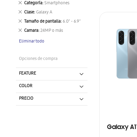
Eliminar
Categoría
Smartphones
este
Eliminar
Clase
Galaxy A
artículo
este
Eliminar
Tamaño de pantalla
6.0" - 6.9"
artículo
este
Eliminar
Camara
24MP o más
artículo
este
Eliminar todo
artículo
Opciones de compra
FEATURE
COLOR
PRECIO
Galaxy A1