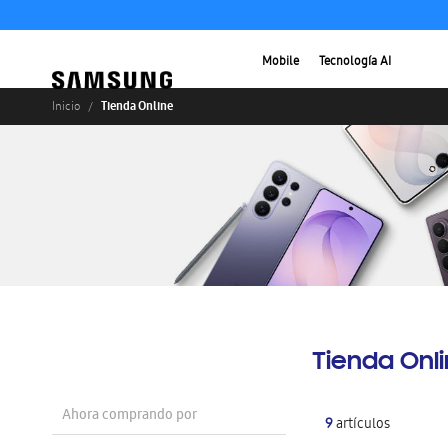
Mobile
Tecnología AI
Tienda Online
Inicio
Tienda Onl
Ahora comprando por
9
artículos