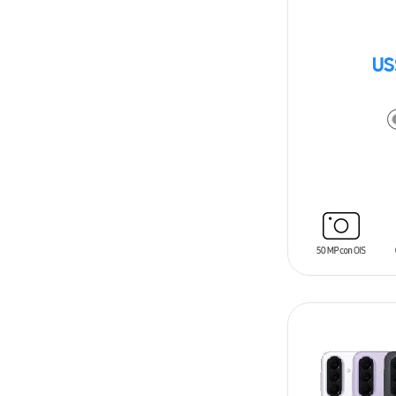
US
AÑADIR AL C