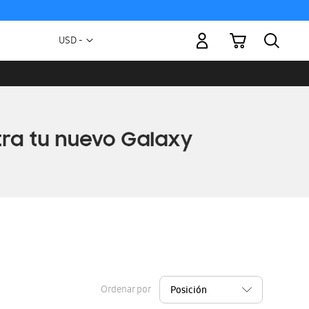
Mi carrito
Moneda
USD -
dólar
estadounidense
Ordenar por