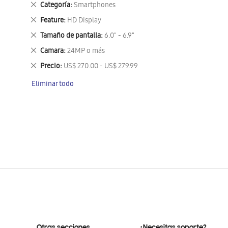
Eliminar
Categoría
Smartphones
este
Eliminar
Feature
HD Display
artículo
este
Eliminar
Tamaño de pantalla
6.0" - 6.9"
artículo
este
Eliminar
Camara
24MP o más
artículo
este
Eliminar
Precio
US$ 270.00 - US$ 279.99
artículo
este
Eliminar todo
artículo
Otras secciones
¿Necesitas soporte?