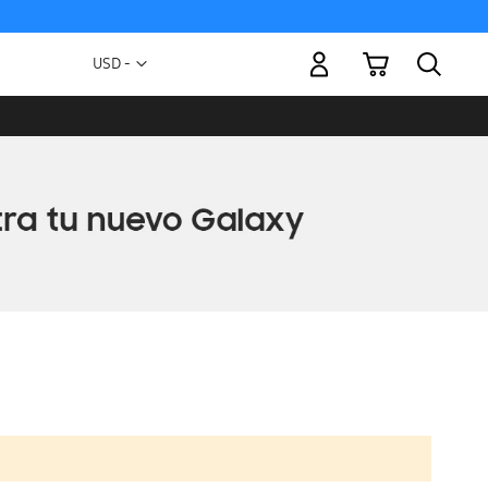
Mi carrito
Moneda
USD -
dólar
estadounidense