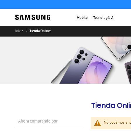
Mobile
Tecnología AI
Tienda Online
Inicio
Tienda Onl
Ahora comprando por
No podemos enco