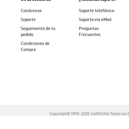
Conócenos
Soporte telefónico
Soporte
Soporte vía eMail
Seguimiento de tu
Preguntas
pedido
Frecuentes
Condiciones de
Compra
Copyright© 1995-2025 SAMSUNG Todos los D
Este sitio se ve mejor en las últimas versiones de Chrome