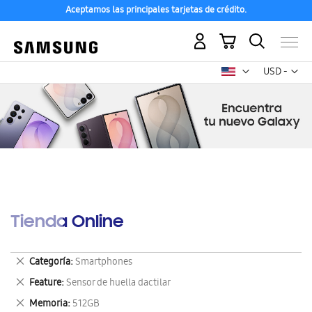
Aceptamos las principales tarjetas de crédito.
Mi carrito
Mon
USD -
dólar
estadounid
Tienda Online
Eliminar
Categoría
Smartphones
este
Eliminar
Feature
Sensor de huella dactilar
artículo
este
Eliminar
Memoria
512GB
artículo