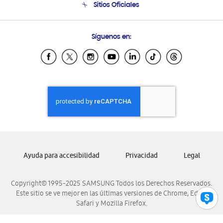
Sitios Oficiales
Condiciones de Compra
Soporte vía eMail
Preguntas Frecuentes
Samsung Costa Rica
Síguenos en:
Samsung Ecuador
Samsung El Salvador
Samsung Guatemala
Samsung Honduras
Samsung Nicaragua
Samsung Panamá
Samsung República Dominicana
Samsung Venezuela
Ayuda para accesibilidad
Privacidad
Legal
Copyright© 1995-2025 SAMSUNG Todos los Derechos Reservados.
Este sitio se ve mejor en las últimas versiones de Chrome, Edge,
Safari y Mozilla Firefox.